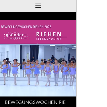
BE­WE­GUNGS­WO­CHEN RIE­